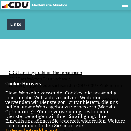
Heidemarie Mundlos
Links
CDU Landtagsfraktion Niedersachsen
CDU Ratsfraktion Braunschweig
Cookie Hinweis
Landesgruppe Niedersachsen der CDU / CSU - Fraktion im
Deutschen Bundestag
Diese Webseite verwendet Cookies, die notwendig
sind, um die Webseite zu nutzen. Weiterhin
Fraktion der Europäischen Volkspartei im Europäischen
verwenden wir Dienste von Drittanbietern, die uns
Parlament
helfen, unser Webangebot zu verbessern (Website-
Optmierung). Für die Verwendung bestimmter
CDU Deutschlands
Dienste, benötigen wir Ihre Einwilligung. Ihre
CDU Niedersachsen
Einwilligung können Sie jederzeit widerrufen. Weitere
CDU Landesverband Braunschweig
Informationen finden Sie in unserer
Datenschutzerklärung
.
CDU Kreisverband Braunschweig