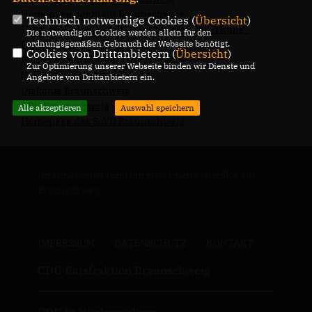
Homepage der Stadt Braunschweig
Technisch notwendige Cookies (
Übersicht
)
Homepage des Stadtbezirks 323 Wenden-Thune-
Die notwendigen Cookies werden allein für den
ordnungsgemäßen Gebrauch der Webseite benötigt.
Harxbüttel
Cookies von Drittanbietern (
Übersicht
)
Paritätischer Wohlfahrtsverband
Zur Optimierung unserer Webseite binden wir Dienste und
Caritas Braunschweig
Angebote von Drittanbietern ein.
Diakonie Braunschweig
DRK Braunschweig
Alle akzeptieren
Auswahl speichern
Homepage des SoVD Braunschweig
Informationen rund um Heidemarie Mundlos aus
Braunschweig
IMPRESSUM
DATENSCHUTZ
KONTAKT
CDU Ratsfraktion Braunschweig